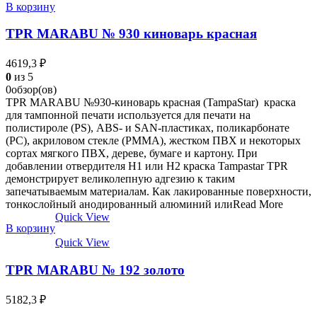
В корзину
TPR MARABU № 930 киноварь красная
4619,3
₽
0
из 5
0обзор(ов)
TPR MARABU №930-киноварь красная (TampaStar) краска
для тампонной печати используется для печати на
полистироле (PS), ABS- и SAN-пластиках, поликарбонате
(РС), акриловом стекле (РММА), жестком ПВХ и некоторых
сортах мягкого ПВХ, дереве, бумаге и картону. При
добавлении отвердителя Н1 или Н2 краска Tampastar TPR
демонстрирует великолепную адгезию к таким
запечатываемым материалам. Как лакированные поверхности,
тонкослойный анодированный алюминий илиRead More
Quick View
В корзину
Quick View
TPR MARABU № 192 золото
5182,3
₽