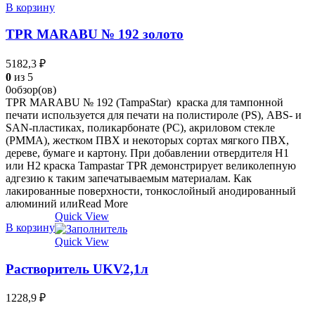
В корзину
TPR MARABU № 192 золото
5182,3
₽
0
из 5
0обзор(ов)
TPR MARABU № 192 (TampaStar) краска для тампонной
печати используется для печати на полистироле (PS), ABS- и
SAN-пластиках, поликарбонате (РС), акриловом стекле
(РММА), жестком ПВХ и некоторых сортах мягкого ПВХ,
дереве, бумаге и картону. При добавлении отвердителя Н1
или Н2 краска Tampastar TPR демонстрирует великолепную
адгезию к таким запечатываемым материалам. Как
лакированные поверхности, тонкослойный анодированный
алюминий илиRead More
Quick View
В корзину
Quick View
Растворитель UKV2,1л
1228,9
₽