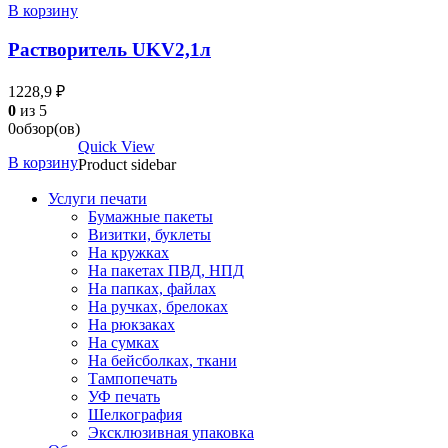
В корзину
Растворитель UKV2,1л
1228,9
₽
0
из 5
0обзор(ов)
Quick View
В корзину
Product sidebar
Услуги печати
Бумажные пакеты
Визитки, буклеты
На кружках
На пакетах ПВД, НПД
На папках, файлах
На ручках, брелоках
На рюкзаках
На сумках
На бейсболках, ткани
Тампопечать
УФ печать
Шелкография
Эксклюзивная упаковка