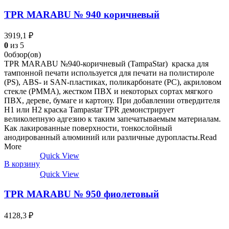
TPR MARABU № 940 коричневый
3919,1
₽
0
из 5
0обзор(ов)
TPR MARABU №940-коричневый (TampaStar) краска для
тампонной печати используется для печати на полистироле
(PS), ABS- и SAN-пластиках, поликарбонате (РС), акриловом
стекле (РММА), жестком ПВХ и некоторых сортах мягкого
ПВХ, дереве, бумаге и картону. При добавлении отвердителя
Н1 или Н2 краска Tampastar TPR демонстрирует
великолепную адгезию к таким запечатываемым материалам.
Как лакированные поверхности, тонкослойный
анодированный алюминий или различные дуропласты.Read
More
Quick View
В корзину
Quick View
TPR MARABU № 950 фиолетовый
4128,3
₽