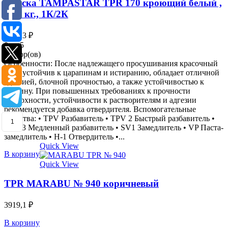
Краска TAMPASTAR TPR 170 кроющий белый ,
1,83 кг., 1К/2К
4025,3
₽
0
из 5
0обзор(ов)
Особенности: После надлежащего просушивания красочный
слой устойчив к царапинам и истиранию, обладает отличной
адгезией, блочной прочностью, а также устойчивостью к
бензину. При повышенных требованиях к прочности
поверхности, устойчивости к растворителям и адгезии
рекомендуется добавка отвердителя. Вспомогательные
средства: • TPV Разбавитель • TPV 2 Быстрый разбавитель •
1
TPV 3 Медленный разбавитель • SV1 Замедлитель • VP Паста-
замедлитель • H-1 Отвердитель •...
Quick View
В корзину
Quick View
TPR MARABU № 940 коричневый
3919,1
₽
В корзину