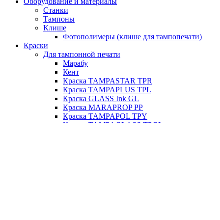
Оборудование и материалы
Станки
Тампоны
Клише
Фотополимеры (клише для тампопечати)
Краски
Для тампонной печати
Марабу
Кент
Краска TAMPASTAR TPR
Краска TAMPAPLUS TPL
Краска GLASS Ink GL
Краска MARAPROP PP
Краска TAMPAPOL TPY
Краска TAMPAGLASS TPGL
Для трафаретной печати
Краска GLASS Ink GL
Краска MARASTAR SR
Краска MARAPROP PP
Краска MARAPLAN PL
О компании
Контакты
Loading...