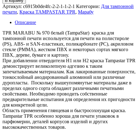
В корзину
Артикул:
c6915b0de4fc-2-2-1-1-2-1
Категории:
Для тампонной
печати
,
Краска TAMPASTAR TPR
,
Марабу
Описание
TPR MARABU № 970 белый (TampaStar) краска для
тампонной печати используется для печати на полистироле
(PS), ABS- и SAN-пластиках, поликарбонате (РС), акриловом
стекле (РММА), жестком ПВХ и некоторых сортах мягкого
ПВХ, дереве, бумаге и картону.
При добавлении отвердителя Н1 или Н2 краска Tampastar TPR
демонстрирует великолепную адгезию к таким
запечатываемым материалам. Как лакированные поверхности,
тонкослойный анодированный алюминий или различные
дуропласты. Поскольку вышеупомянутые материалы даже в
пределах одного сорта обладают различными печатными
свойствами. Необходимо проводить собственные
предварительные испытания для определения их пригодности
для конкретной цели.
Область применения глянцевая и быстросохнущая краска.
Tampastar TPR особенно хороша для печати упаковок в
парфюмерии, деталей корпусов изделий и других
высококачественных товаров.