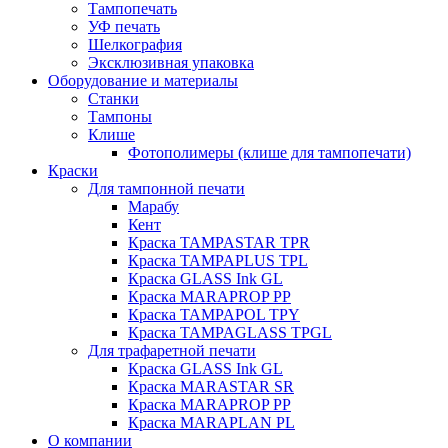
Тампопечать
УФ печать
Шелкография
Эксклюзивная упаковка
Оборудование и материалы
Станки
Тампоны
Клише
Фотополимеры (клише для тампопечати)
Краски
Для тампонной печати
Марабу
Кент
Краска TAMPASTAR TPR
Краска TAMPAPLUS TPL
Краска GLASS Ink GL
Краска MARAPROP PP
Краска TAMPAPOL TPY
Краска TAMPAGLASS TPGL
Для трафаретной печати
Краска GLASS Ink GL
Краска MARASTAR SR
Краска MARAPROP PP
Краска MARAPLAN PL
О компании