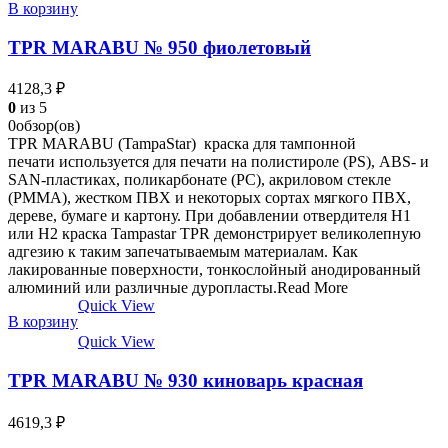
В корзину
TPR MARABU № 950 фиолетовый
4128,3
₽
0
из 5
0обзор(ов)
TPR MARABU (TampaStar) краска для тампонной
печати используется для печати на полистироле (PS), ABS- и
SAN-пластиках, поликарбонате (РС), акриловом стекле
(РММА), жестком ПВХ и некоторых сортах мягкого ПВХ,
дереве, бумаге и картону. При добавлении отвердителя Н1
или Н2 краска Tampastar TPR демонстрирует великолепную
адгезию к таким запечатываемым материалам. Как
лакированные поверхности, тонкослойный анодированный
алюминий или различные дуропласты.Read More
Quick View
В корзину
Quick View
TPR MARABU № 930 киноварь красная
4619,3
₽